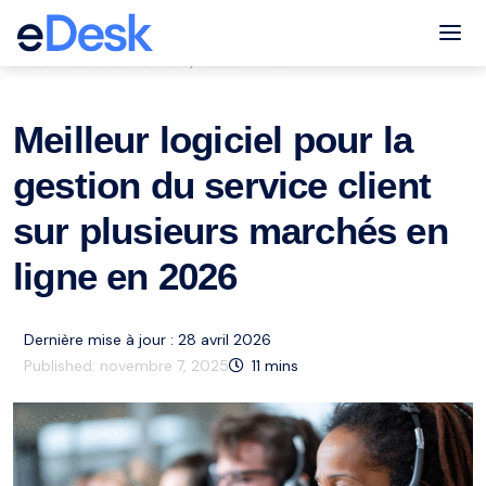
eCommerce Support Central
Tog
Service à la clientèle
Ressources
,
Meilleur logiciel pour la
gestion du service client
sur plusieurs marchés en
ligne en 2026
Dernière mise à jour : 28 avril 2026
Published:
novembre 7, 2025
11
mins