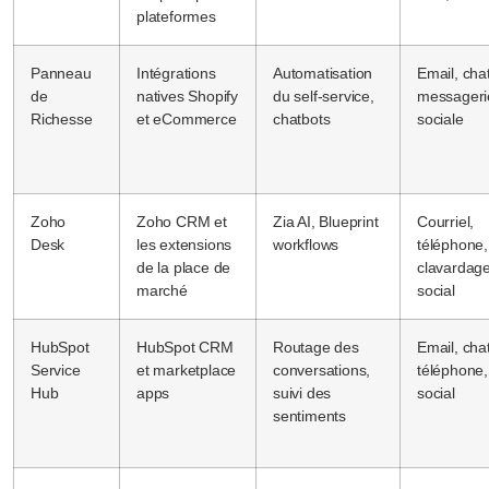
plateformes
Panneau
Intégrations
Automatisation
Email, chat
de
natives Shopify
du self-service,
messageri
Richesse
et eCommerce
chatbots
sociale
Zoho
Zoho CRM et
Zia AI, Blueprint
Courriel,
Desk
les extensions
workflows
téléphone,
de la place de
clavardage
marché
social
HubSpot
HubSpot CRM
Routage des
Email, chat
Service
et marketplace
conversations,
téléphone,
Hub
apps
suivi des
social
sentiments