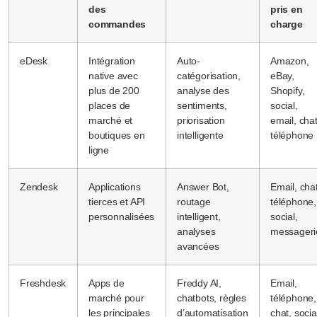
des
pris en
commandes
charge
eDesk
Intégration
Auto-
Amazon,
native avec
catégorisation,
eBay,
plus de 200
analyse des
Shopify,
places de
sentiments,
social,
marché et
priorisation
email, chat
boutiques en
intelligente
téléphone
ligne
Zendesk
Applications
Answer Bot,
Email, chat
tierces et API
routage
téléphone,
personnalisées
intelligent,
social,
analyses
messageri
avancées
Freshdesk
Apps de
Freddy AI,
Email,
marché pour
chatbots, règles
téléphone,
les principales
d’automatisation
chat, socia