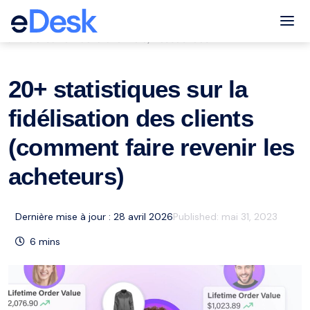
eCommerce Support Central
Tog
Fidélisation de la clientèle
Ressources
,
20+ statistiques sur la
fidélisation des clients
(comment faire revenir les
acheteurs)
Dernière mise à jour : 28 avril 2026
Published:
mai 31, 2023
6
mins