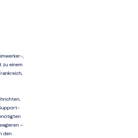
eimwerker-,
t zu einem
Frankreich,
chrichten,
 Support-
benötigten
reagieren –
n den