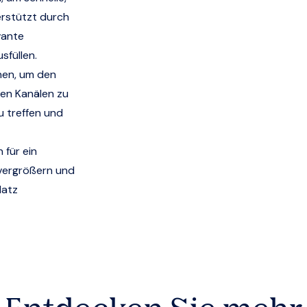
erstützt durch
vante
sfüllen.
nen, um den
ren Kanälen zu
 treffen und
für ein
 vergrößern und
latz