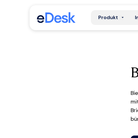
Produkt
I
B
Bi
mi
Br
bü