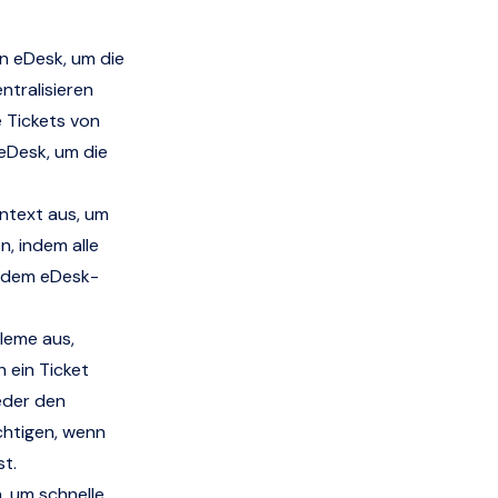
on eDesk, um die
ntralisieren
e Tickets von
 eDesk, um die
ntext aus, um
, indem alle
edem eDesk-
leme aus,
h ein Ticket
weder den
chtigen, wenn
st.
, um schnelle,