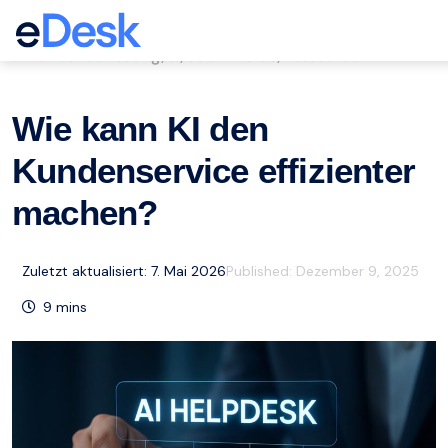
eCommerce Support Central
Kundenbetreuung
ai
eCommerce
Ressourcen
,
,
,
Wie kann KI den
Kundenservice effizienter
machen?
Zuletzt aktualisiert: 7. Mai 2026
Published:
Dezember 9, 2025
9
mins