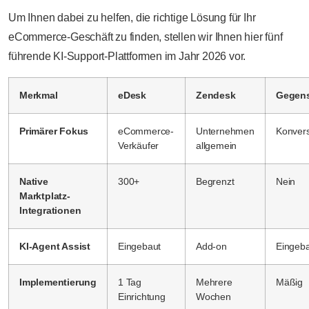
Um Ihnen dabei zu helfen, die richtige Lösung für Ihr
eCommerce-Geschäft zu finden, stellen wir Ihnen hier fünf
führende KI-Support-Plattformen im Jahr 2026 vor.
Merkmal
eDesk
Zendesk
Gegens
Primärer Fokus
eCommerce-
Unternehmen
Konvers
Verkäufer
allgemein
Native
300+
Begrenzt
Nein
Marktplatz-
Integrationen
KI-Agent Assist
Eingebaut
Add-on
Eingeb
Implementierung
1 Tag
Mehrere
Mäßig
Einrichtung
Wochen