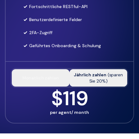
Fortschrittliche RESTful-API
Benutzerdefinierte Felder
2FA-Zugriff
Geführtes Onboarding & Schulung
Jährlich zahlen
(
sparen
Monatlich zahlen
Sie
20
%)
$119
per agent/ month