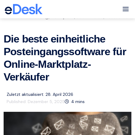
eCommerce Support Central
Tog
Kundenbetreuung
Marktplatz
eCommerce
Ressourcen
,
,
,
Die beste einheitliche
Posteingangssoftware für
Online-Marktplatz-
Verkäufer
Zuletzt aktualisiert: 28. April 2026
Published:
Dezember 5, 2025
4
mins