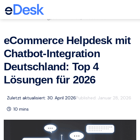
eCommerce Support Central
Kundenbetreuung
eCommerce
Ressourcen
,
,
eCommerce Helpdesk mit
Chatbot-Integration
Deutschland: Top 4
Lösungen für 2026
Zuletzt aktualisiert: 30. April 2026
Published:
Januar 28, 2026
10
mins