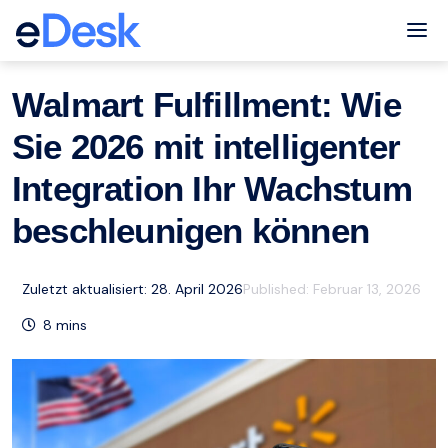
eCommerce Support Central
Walmart
Ressourcen
,
Tog
Walmart Fulfillment: Wie
Sie 2026 mit intelligenter
Integration Ihr Wachstum
beschleunigen können
Zuletzt aktualisiert: 28. April 2026
Published:
Februar 13, 2026
8
mins