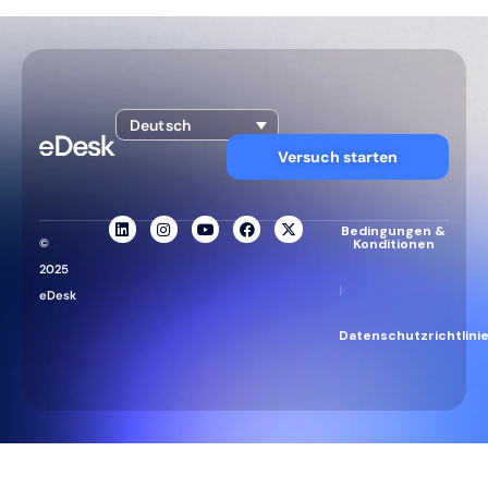
Deutsch
Versuch starten
Bedingungen &
©
Konditionen
2025
|
eDesk
Datenschutzrichtlini