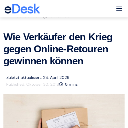
eCommerce Support Central
Tog
Kundenbetreuung
Ressourcen
,
Wie Verkäufer den Krieg
gegen Online-Retouren
gewinnen können
Zuletzt aktualisiert: 28. April 2026
Published:
Oktober 30, 2018
8
mins