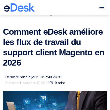
eCommerce Support Central
Tog
Service à la clientèle
Magento
Ressources
,
,
Comment eDesk améliore
les flux de travail du
support client Magento en
2026
Dernière mise à jour : 28 avril 2026
Published:
octobre 17, 2025
9
mins