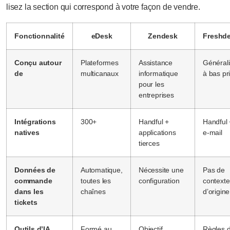
lisez la section qui correspond à votre façon de vendre.
Fonctionnalité
eDesk
Zendesk
Freshd
Conçu autour
Plateformes
Assistance
Générali
de
multicanaux
informatique
à bas pr
pour les
entreprises
Intégrations
300+
Handful +
Handful 
natives
applications
e-mail
tierces
Données de
Automatique,
Nécessite une
Pas de
commande
toutes les
configuration
contexte
dans les
chaînes
d’origine
tickets
Outils d’IA
Formé au
Objectif
Règles 