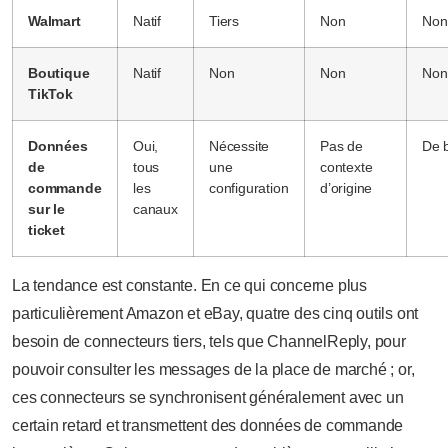
Walmart
Natif
Tiers
Non
Non
Boutique
Natif
Non
Non
Non
TikTok
Données
Oui,
Nécessite
Pas de
De 
de
tous
une
contexte
commande
les
configuration
d’origine
sur le
canaux
ticket
La tendance est constante. En ce qui concerne plus
particulièrement Amazon et eBay, quatre des cinq outils ont
besoin de connecteurs tiers, tels que ChannelReply, pour
pouvoir consulter les messages de la place de marché ; or,
ces connecteurs se synchronisent généralement avec un
certain retard et transmettent des données de commande