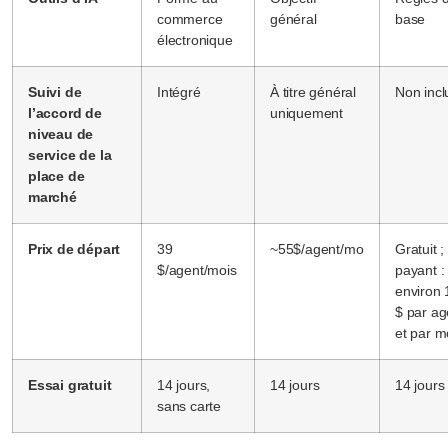
commerce
général
base
électronique
Suivi de
Intégré
À titre général
Non incl
l’accord de
uniquement
niveau de
service de la
place de
marché
Prix de départ
39
~55$/agent/mo
Gratuit ;
$/agent/mois
payant :
environ 
$ par ag
et par m
Essai gratuit
14 jours,
14 jours
14 jours
sans carte