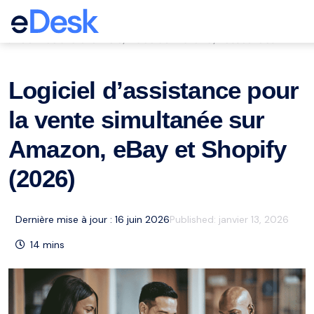
eCommerce Support Central
Service à la clientèle
Place du marché
Ressources
,
,
Logiciel d’assistance pour
la vente simultanée sur
Amazon, eBay et Shopify
(2026)
Dernière mise à jour : 16 juin 2026
Published:
janvier 13, 2026
14
mins