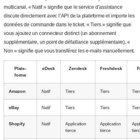
multicanal. « Natif » signifie que le service d’assistance
discute directement avec l’API de la plateforme et importe les
données de commande dans le ticket. « Tiers » signifie que
vous ajoutez un connecteur distinct (un abonnement
supplémentaire, un point de défaillance supplémentaire). «
Non » signifie que vous transférez les e-mails manuellement.
Plate-
eDesk
Zendesk
Freshdesk
F
forme
Amazon
Natif
Tiers
Tiers
Tier
eBay
Natif
Tiers
Tiers
Tier
Shopify
Natif
Application
Application
Appl
tierce
tierce
tier