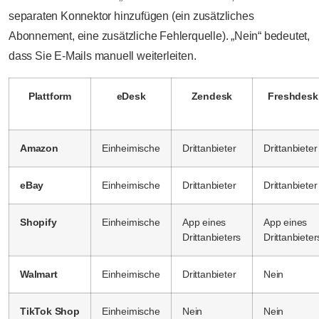
separaten Konnektor hinzufügen (ein zusätzliches
Abonnement, eine zusätzliche Fehlerquelle). „Nein“ bedeutet,
dass Sie E-Mails manuell weiterleiten.
Plattform
eDesk
Zendesk
Freshdesk
Amazon
Einheimische
Drittanbieter
Drittanbieter
eBay
Einheimische
Drittanbieter
Drittanbieter
Shopify
Einheimische
App eines
App eines
Drittanbieters
Drittanbieter
Walmart
Einheimische
Drittanbieter
Nein
TikTok Shop
Einheimische
Nein
Nein