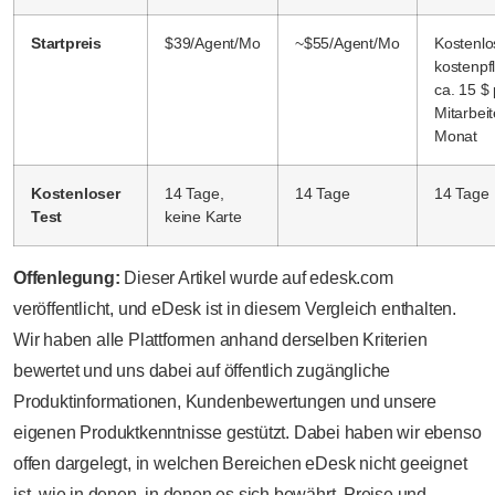
Startpreis
$39/Agent/Mo
~$55/Agent/Mo
Kostenlo
kostenpfl
ca. 15 $
Mitarbei
Monat
Kostenloser
14 Tage,
14 Tage
14 Tage
Test
keine Karte
Offenlegung:
Dieser Artikel wurde auf edesk.com
veröffentlicht, und eDesk ist in diesem Vergleich enthalten.
Wir haben alle Plattformen anhand derselben Kriterien
bewertet und uns dabei auf öffentlich zugängliche
Produktinformationen, Kundenbewertungen und unsere
eigenen Produktkenntnisse gestützt. Dabei haben wir ebenso
offen dargelegt, in welchen Bereichen eDesk nicht geeignet
ist, wie in denen, in denen es sich bewährt. Preise und