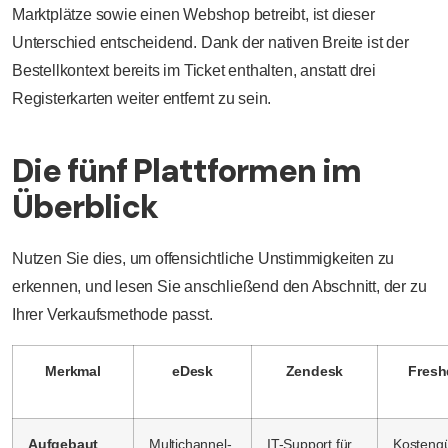
Marktplätze sowie einen Webshop betreibt, ist dieser
Unterschied entscheidend. Dank der nativen Breite ist der
Bestellkontext bereits im Ticket enthalten, anstatt drei
Registerkarten weiter entfernt zu sein.
Die fünf Plattformen im
Überblick
Nutzen Sie dies, um offensichtliche Unstimmigkeiten zu
erkennen, und lesen Sie anschließend den Abschnitt, der zu
Ihrer Verkaufsmethode passt.
Merkmal
eDesk
Zendesk
Fresh
Aufgebaut
Multichannel-
IT-Support für
Kostengü