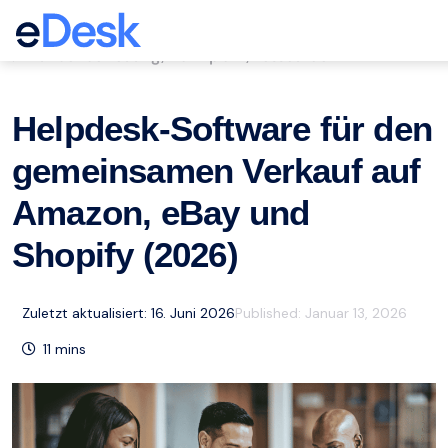
eCommerce Support Central
Kundenbetreuung
Marktplatz
Ressourcen
,
,
Helpdesk-Software für den
gemeinsamen Verkauf auf
Amazon, eBay und
Shopify (2026)
Zuletzt aktualisiert: 16. Juni 2026
Published:
Januar 13, 2026
11
mins