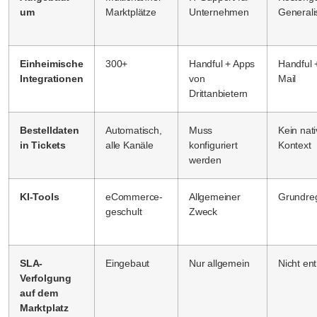
um
Marktplätze
Unternehmen
Generali
Einheimische
300+
Handful + Apps
Handful 
Integrationen
von
Mail
Drittanbietern
Bestelldaten
Automatisch,
Muss
Kein nati
in Tickets
alle Kanäle
konfiguriert
Kontext
werden
KI-Tools
eCommerce-
Allgemeiner
Grundre
geschult
Zweck
SLA-
Eingebaut
Nur allgemein
Nicht en
Verfolgung
auf dem
Marktplatz