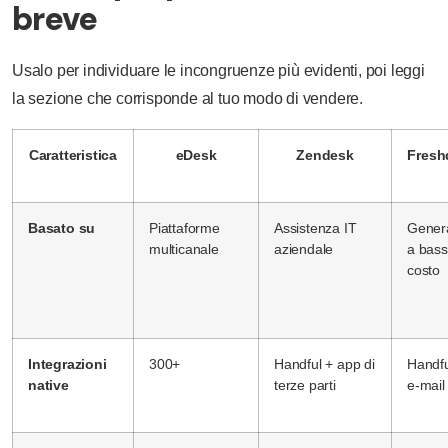
breve
Usalo per individuare le incongruenze più evidenti, poi leggi
la sezione che corrisponde al tuo modo di vendere.
Caratteristica
eDesk
Zendesk
Fresh
Basato su
Piattaforme
Assistenza IT
Genera
multicanale
aziendale
a bas
costo
Integrazioni
300+
Handful + app di
Handfu
native
terze parti
e-mail