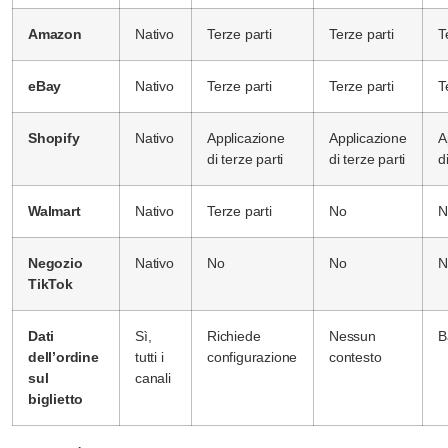
Amazon
Nativo
Terze parti
Terze parti
T
eBay
Nativo
Terze parti
Terze parti
T
Shopify
Nativo
Applicazione
Applicazione
A
di terze parti
di terze parti
d
Walmart
Nativo
Terze parti
No
N
Negozio
Nativo
No
No
N
TikTok
Dati
Sì,
Richiede
Nessun
B
dell’ordine
tutti i
configurazione
contesto
sul
canali
biglietto