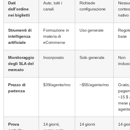
Dati
Auto, tutti i
Richiede
Nessu
dell’ordine
canali
configurazione
contes
nei biglietti
nativo
Strumenti di
Formazione in
Uso generale
Regole
intelligenza
materia di
base
artificiale
eCommerce
Monitoraggio
Incorporato
Solo generale
Non
degli SLA del
inclus
mercato
Prezzo di
$39/agente/mo
~$55/agente/mo
Gratis;
partenza
pagam
~15 $ 
mese 
agent
Prova
14 giorni,
14 giorni
14 gio