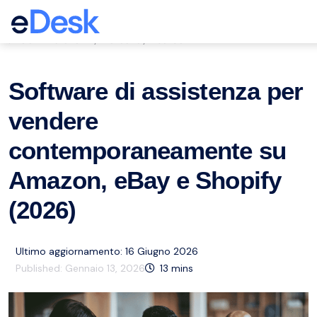
eCommerce Support Central
Servizio clienti
Mercato
Risorse
,
,
Software di assistenza per
vendere
contemporaneamente su
Amazon, eBay e Shopify
(2026)
Ultimo aggiornamento: 16 Giugno 2026
Published:
Gennaio 13, 2026
13
mins