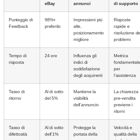
eBay
annunci
di supporto
Punteggio di
98%+
Impressioni più
Risposte
Feedback
preferito
alte,
rapide e
posizionamento
risoluzione de
migliore
problemi
Tempo di
24 ore
Influenza gli
Metrica
risposta
indici di
fondamental
soddisfazione
per
degli acquirenti
l’assistenza
Tasso di
Al di sotto
Mantiene la
La chiarezza
ritorno
del 5%
visibilità
pre-vendita
dell’annuncio
previene i
ritorni
Tasso di
Al di sotto
Protegge la
Velocità e
difettosità
dell’1%
portata della
qualità della