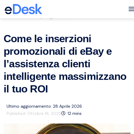
eCommerce Support Central
T
Servizio clienti
eBay
Risorse
,
,
Come le inserzioni
promozionali di eBay e
l’assistenza clienti
intelligente massimizzano
il tuo ROI
Ultimo aggiornamento: 28 Aprile 2026
Published:
Ottobre 16, 2025
12
mins