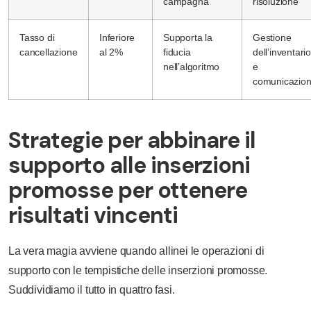
campagna
risoluzione
Tasso di
Inferiore
Supporta la
Gestione
cancellazione
al 2%
fiducia
dell’inventari
nell’algoritmo
e
comunicazio
Strategie per abbinare il
supporto alle inserzioni
promosse per ottenere
risultati vincenti
La vera magia avviene quando allinei le operazioni di
supporto con le tempistiche delle inserzioni promosse.
Suddividiamo il tutto in quattro fasi.