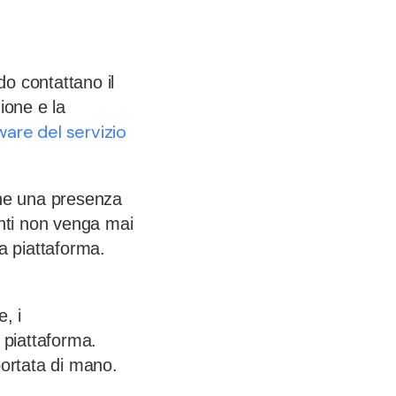
do contattano il
zione e la
ware del servizio
che una presenza
enti non venga mai
ca piattaforma.
, i
i piattaforma.
portata di mano.