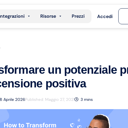
Integrazioni
Risorse
Prezzi
Accedi
e
sformare un potenziale 
censione positiva
8 Aprile 2026
Published:
Maggio 27, 2021
3
mins