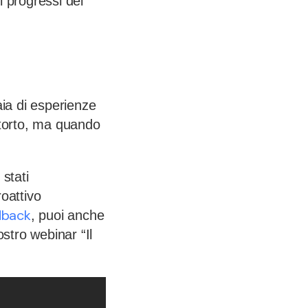
i progressi dei
aia di esperienze
storto, ma quando
stati
oattivo
dback
, puoi anche
ostro webinar “Il