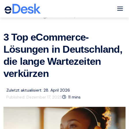
eCommerce Support Central
Tog
Kundenbetreuung
eCommerce
Ressourcen
,
,
3 Top eCommerce-
Lösungen in Deutschland,
die lange Wartezeiten
verkürzen
Zuletzt aktualisiert: 28. April 2026
Published:
Dezember 17, 2025
11
mins