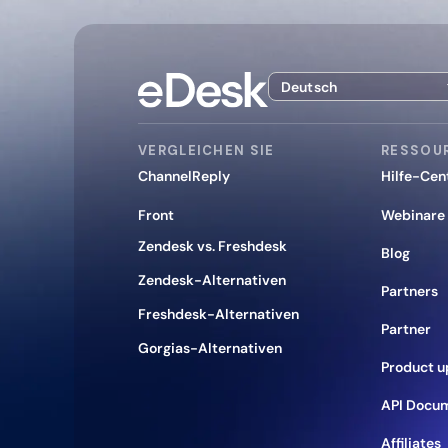
Deutsch
VERGLEICHEN SIE
RESSOU
ChannelReply
Hilfe-Cen
Front
Webinare
Zendesk vs. Freshdesk
Blog
Zendesk-Alternativen
Partners
Freshdesk-Alternativen
Partner
Gorgias-Alternativen
Product u
API Docu
Affiliates