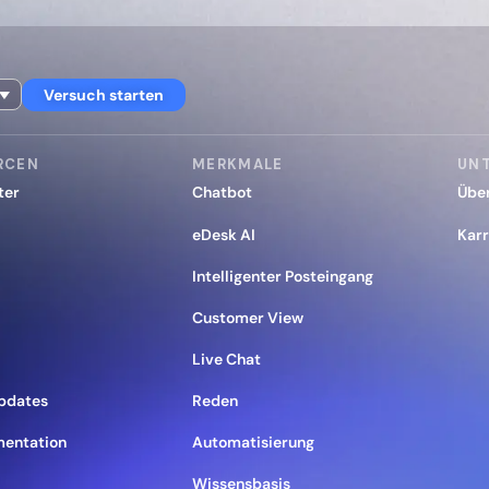
Versuch starten
RCEN
MERKMALE
UN
ter
Chatbot
Übe
eDesk AI
Karr
Intelligenter Posteingang
Customer View
Live Chat
pdates
Reden
mentation
Automatisierung
Wissensbasis