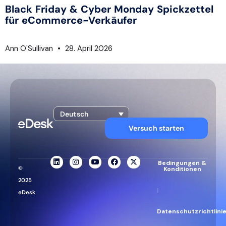
Black Friday & Cyber Monday Spickzettel
für eCommerce-Verkäufer
Ann O'Sullivan
28. April 2026
Deutsch
Versuch starten
Bedingungen &
©
Konditionen
2025
|
eDesk
Datenschutzrichtlini