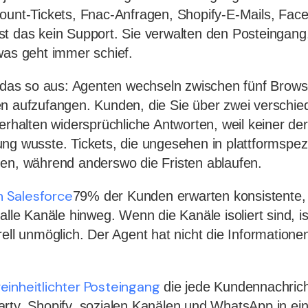
count-Tickets, Fnac-Anfragen, Shopify-E-Mails, Fa
t das kein Support. Sie verwalten den Posteingang
was geht immer schief.
t das so aus: Agenten wechseln zwischen fünf Brows
en aufzufangen. Kunden, die Sie über zwei verschi
 erhalten widersprüchliche Antworten, weil keiner de
ng wusste. Tickets, die ungesehen in plattformspez
en, während anderswo die Fristen ablaufen.
 Salesforce
79% der Kunden erwarten konsistente,
alle Kanäle hinweg. Wenn die Kanäle isoliert sind, is
ell unmöglich. Der Agent hat nicht die Informationen
einheitlichter Posteingang
die jede Kundennachrich
rty, Shopify, sozialen Kanälen und WhatsApp in ein