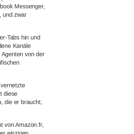
cebook Messenger,
, und zwar
er-Tabs hin und
edene Kanäle
r Agenten von der
ifischen
 vernetzte
t diese
, die er braucht,
t von Amazon.fr,
er einzigen