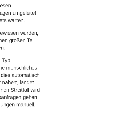
iesen
ragen umgeleitet
ets warten.
ugewiesen wurden,
nen großen Teil
en.
 Typ,
hne menschliches
dies automatisch
 nähert, landet
en Streitfall wird
gsanfragen gehen
idungen manuell.