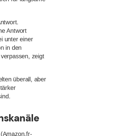
ntwort.
ne Antwort
i unter einer
on in den
verpassen, zeigt
lten überall, aber
stärker
ind.
nskanäle
 (Amazon.fr-