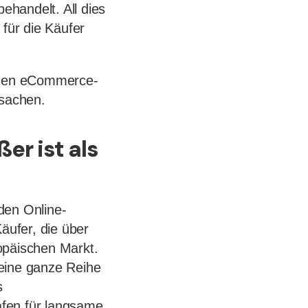
ehandelt. All dies
 für die Käufer
samen eCommerce-
rsachen.
er ist als
den Online-
äufer, die über
opäischen Markt.
 eine ganze Reihe
s
afen für langsame