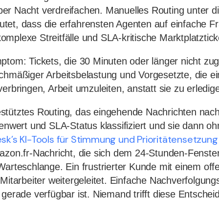
er Nacht verdreifachen. Manuelles Routing unter d
tet, dass die erfahrensten Agenten auf einfache F
mplexe Streitfälle und SLA-kritische Marktplatztick
ptom: Tickets, die 30 Minuten oder länger nicht z
chmäßiger Arbeitsbelastung und Vorgesetzte, die ei
erbringen, Arbeit umzuleiten, anstatt sie zu erledig
stütztes Routing, das eingehende Nachrichten nach
denwert und SLA-Status klassifiziert und sie dann o
sk’s KI-Tools für Stimmung und Prioritätensetzung
azon.fr-Nachricht, die sich dem 24-Stunden-Fenster
arteschlange. Ein frustrierter Kunde mit einem offen
 Mitarbeiter weitergeleitet. Einfache Nachverfolgun
 gerade verfügbar ist. Niemand trifft diese Entsche