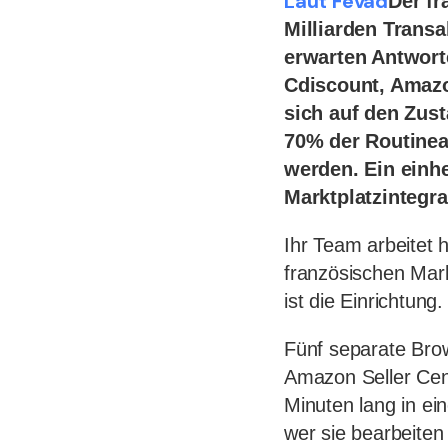
Laut Fevad
Der fr
Milliarden Transa
erwarten Antwort
Cdiscount, Amazo
sich auf den Zust
70% der Routinea
werden. Ein einhe
Marktplatzintegra
Ihr Team arbeitet h
französischen Mark
ist die Einrichtung.
Fünf separate Brow
Amazon Seller Cen
Minuten lang in ei
wer sie bearbeiten