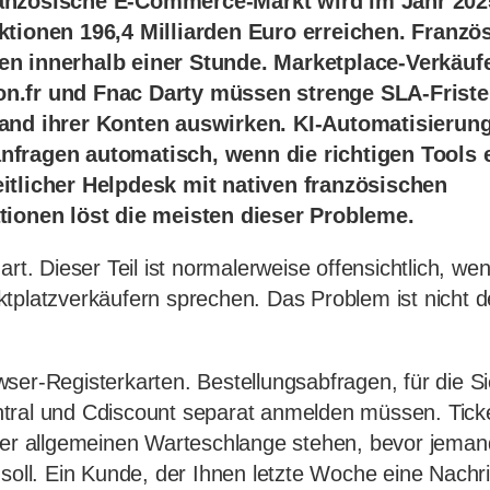
anzösische E-Commerce-Markt wird im Jahr 2025
ktionen 196,4 Milliarden Euro erreichen. Franzö
en innerhalb einer Stunde. Marketplace-Verkäufe
n.fr und Fnac Darty müssen strenge SLA-Fristen
and ihrer Konten auswirken. KI-Automatisierung 
nfragen automatisch, wenn die richtigen Tools 
itlicher Helpdesk mit nativen französischen
tionen löst die meisten dieser Probleme.
art. Dieser Teil ist normalerweise offensichtlich, wen
tplatzverkäufern sprechen. Das Problem ist nicht 
ser-Registerkarten. Bestellungsabfragen, für die Si
tral und Cdiscount separat anmelden müssen. Ticke
ner allgemeinen Warteschlange stehen, bevor jeman
 soll. Ein Kunde, der Ihnen letzte Woche eine Nachr