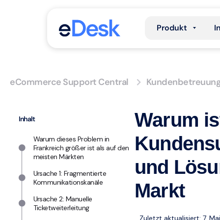
Produkt
I
eCommerce Support Central
Kundenbetreuun
Warum is
Inhalt
Kundensu
Warum dieses Problem in
Frankreich größer ist als auf den
meisten Märkten
und Lösu
Ursache 1: Fragmentierte
Kommunikationskanäle
Markt
Ursache 2: Manuelle
Ticketweiterleitung
Zuletzt aktualisiert: 7. M