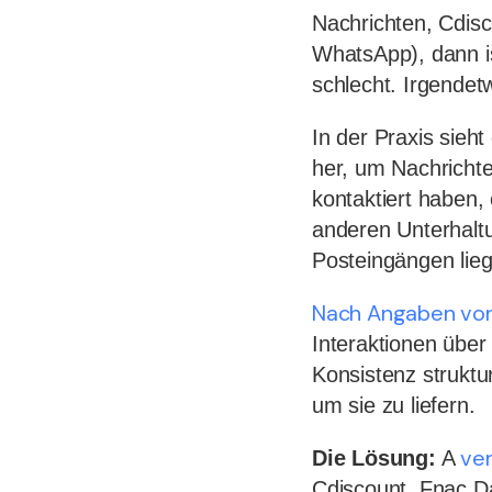
Nachrichten, Cdis
WhatsApp), dann is
schlecht. Irgendet
In der Praxis sieh
her, um Nachricht
kontaktiert haben,
anderen Unterhaltu
Posteingängen lieg
Nach Angaben von
Interaktionen über 
Konsistenz struktur
um sie zu liefern.
ver
Die Lösung:
A
Cdiscount, Fnac Da