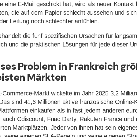
 eine E-Mail geschickt hat, wird als neuer Kontakt b
iten, die auf dem Papier schlecht aussehen und sich
er Leitung noch schlechter anfühlen.
behandelt die fünf spezifischen Ursachen für lang
ich und die praktischen Lösungen für jede dieser U
es Problem in Frankreich größ
eisten Märkten
-Commerce-Markt wickelte im Jahr 2025 3,2 Milliar
Das sind 41,6 Millionen aktive französische Online-K
attformen einkaufen als in fast jedem anderen eur
er auch Cdiscount, Fnac Darty, Rakuten France und
rten Marktplätzen. Jeder von ihnen hat sein eigene
, seine eigenen SLA-Regeln und seine eigenen Str