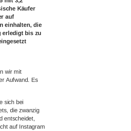
 mit 3,2
sische Käufer
r auf
 einhalten, die
erledigt bis zu
eingesetzt
n wir mit
der Aufwand. Es
e sich bei
ts, die zwanzig
d entscheidet,
icht auf Instagram