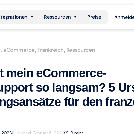
ntegrationen
Ressourcen
Preise
Anmeld
g
eCommerce
Frankreich
Ressourcen
,
,
,
t mein eCommerce-
pport so langsam? 5 Ur
ngsansätze für den fran
ai 2026
Published:
Februar 5, 2026
8
mins