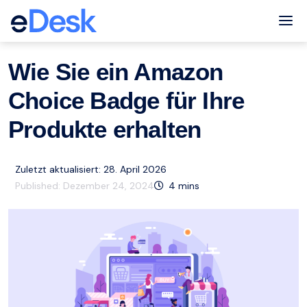
eCommerce Support Central
Amazon
Ressourcen
,
Tog
Wie Sie ein Amazon
Choice Badge für Ihre
Produkte erhalten
Zuletzt aktualisiert: 28. April 2026
Published:
Dezember 24, 2024
4
mins