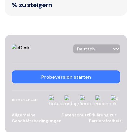
% zu steigern
Language Selector
Probeversion starten
LinkedIn
Instagram
YouTube
Facebook
X
©
2026
eDesk
Allgemeine
Datenschutz
Erklärung zur
Geschäftsbedingungen
Barrierefreiheit