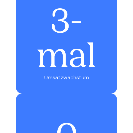
3-
mal
Umsatzwachstum