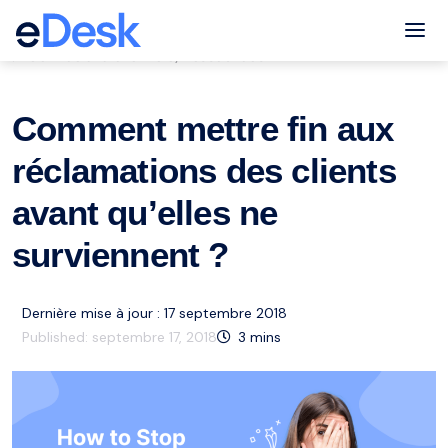
eCommerce Support Central
Tog
Service à la clientèle
Ressources
,
Comment mettre fin aux
réclamations des clients
avant qu’elles ne
surviennent ?
Dernière mise à jour : 17 septembre 2018
Published:
septembre 17, 2018
3
mins