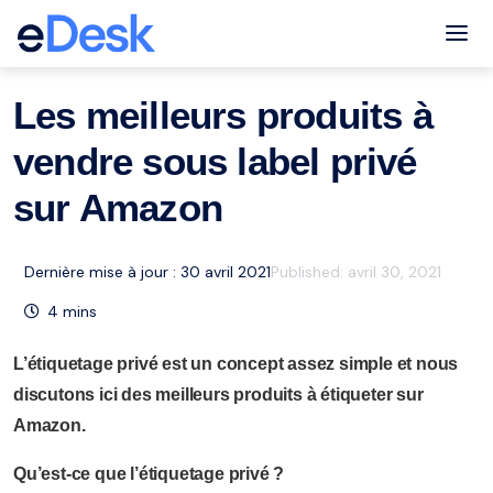
eCommerce Support Central
Amazon
Ressources
,
Tog
Les meilleurs produits à
vendre sous label privé
sur Amazon
Dernière mise à jour : 30 avril 2021
Published:
avril 30, 2021
4
mins
L’étiquetage privé est un concept assez simple et nous
discutons ici des meilleurs produits à étiqueter sur
Amazon.
Qu’est-ce que l’étiquetage privé ?