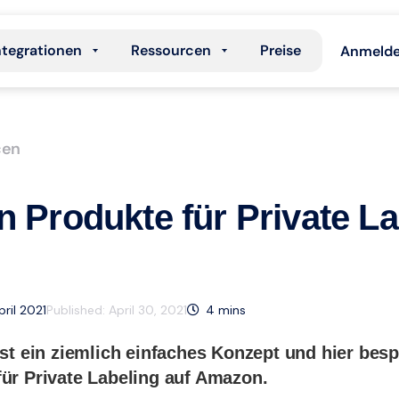
ntegrationen
Ressourcen
Preise
Anmeld
cen
n Produkte für Private La
pril 2021
Published:
April 30, 2021
4
mins
ist ein ziemlich einfaches Konzept und hier bes
für Private Labeling auf Amazon.