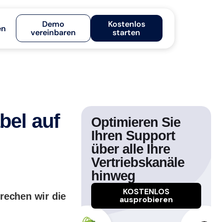
Demo
Kostenlos
en
vereinbaren
starten
bel auf
Optimieren Sie
Ihren Support
über alle Ihre
Vertriebskanäle
hinweg
KOSTENLOS
prechen wir die
ausprobieren