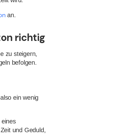
ilt wird.
on
an.
on richtig
e zu steigern,
geln befolgen.
 also ein wenig
 eines
 Zeit und Geduld,