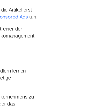
ie Artikel erst
onsored Ads
tun.
t einer der
isikomanagement
ndlern lernen
etige
Unternehmens zu
der das