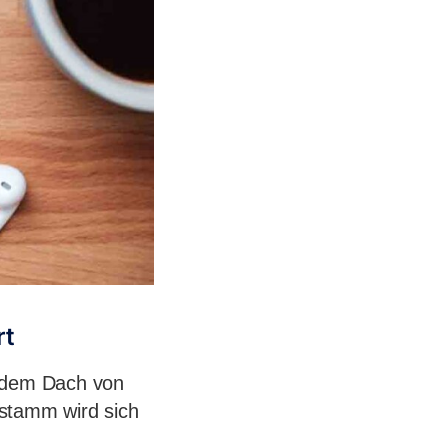
rt
r dem Dach von
nstamm wird sich