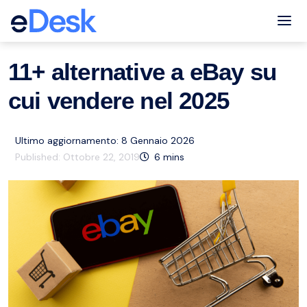
eCommerce Support Central
eBay
Risorse
,
Tog
11+ alternative a eBay su
cui vendere nel 2025
Ultimo aggiornamento: 8 Gennaio 2026
Published:
Ottobre 22, 2019
6
mins