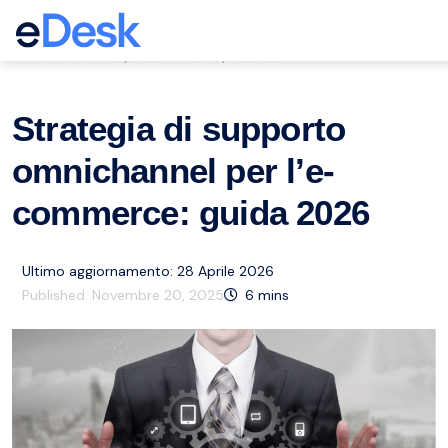
eCommerce Support Central
Multichannel
eCommerce
Risorse
,
,
Strategia di supporto
omnichannel per l’e-
commerce: guida 2026
Ultimo aggiornamento: 28 Aprile 2026
Published:
Novembre 20, 2025
6
mins