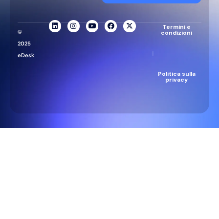
Termini e
©
condizioni
2025
|
eDesk
Politica sulla
privacy