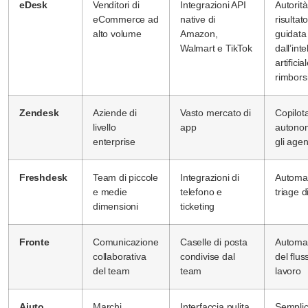
eDesk
Venditori di
Integrazioni API
Autorità
eCommerce ad
native di
risultat
alto volume
Amazon,
guidata
Walmart e TikTok
dall’int
artificia
rimbors
Zendesk
Aziende di
Vasto mercato di
Copilot
livello
app
autono
enterprise
gli agen
Freshdesk
Team di piccole
Integrazioni di
Automaz
e medie
telefono e
triage d
dimensioni
ticketing
Fronte
Comunicazione
Caselle di posta
Automa
collaborativa
condivise dal
del flus
del team
team
lavoro
Aiuto
Marchi
Interfaccia pulita,
Sempli