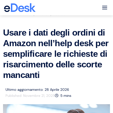
eCommerce Support Central
Tog
Servizio clienti
Amazon
Risorse
,
,
Usare i dati degli ordini di
Amazon nell’help desk per
semplificare le richieste di
risarcimento delle scorte
mancanti
Ultimo aggiornamento: 28 Aprile 2026
Published:
Novembre 21, 2025
5
mins