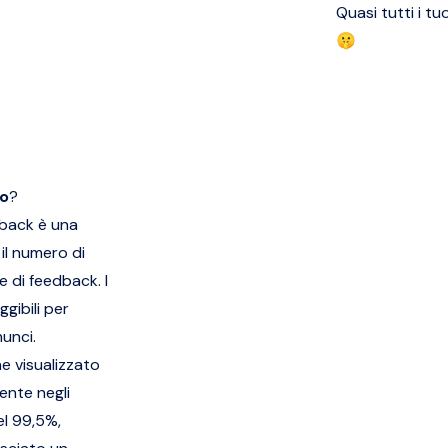
Quasi tutti i 
🤫
o
?
dback è una
 il numero di
le di feedback. I
ggibili per
nunci.
ne visualizzato
ente negli
el 99,5%,