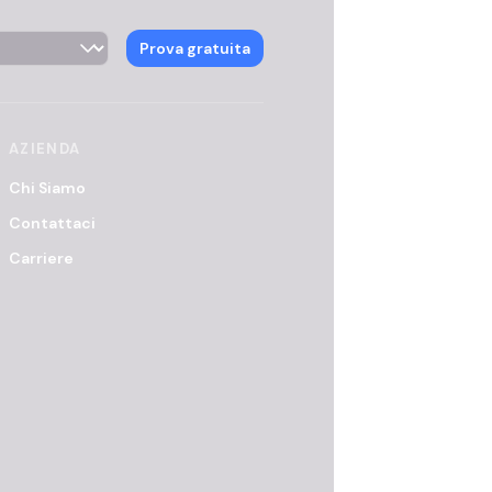
ector
Prova gratuita
AZIENDA
Chi Siamo
Contattaci
Carriere