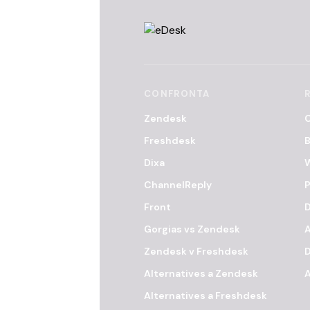
CONFRONTA
Zendesk
C
Freshdesk
B
Dixa
ChannelReply
P
Front
D
Gorgias vs Zendesk
A
Zendesk v Freshdesk
Alternatives a Zendesk
A
Alternatives a Freshdesk