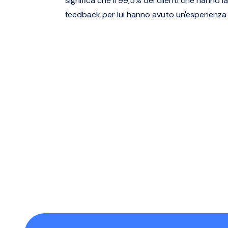
significa che il 99,5% dei clienti che hanno l
feedback per lui hanno avuto un'esperienza 