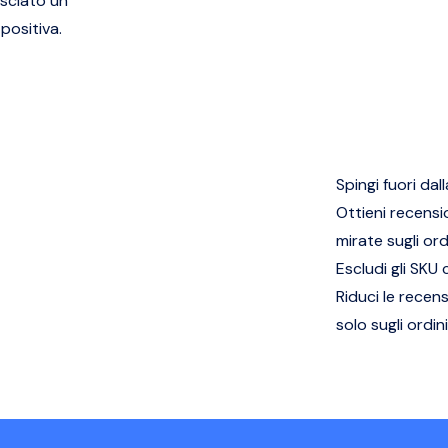
asciato un
positiva.
Spingi fuori dal
Ottieni recensi
mirate sugli or
Escludi gli SKU
Riduci le recen
solo sugli ordi