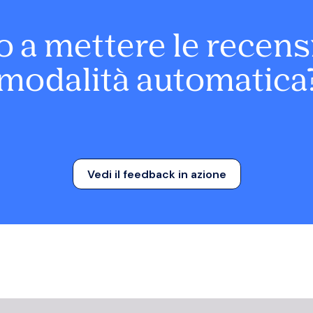
 a mettere le recens
modalità automatica
Vedi il feedback in azione