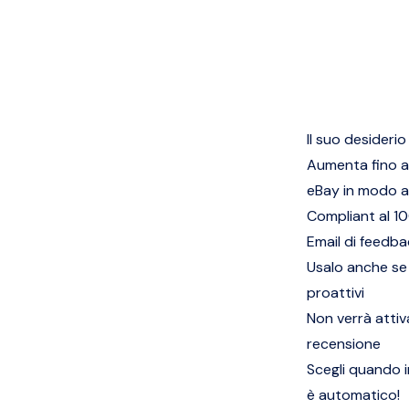
Il suo desiderio
Aumenta fino a
eBay in modo 
Compliant al 1
Email di feedba
Usalo anche se s
proattivi
Non verrà attiv
recensione
Scegli quando in
è automatico!