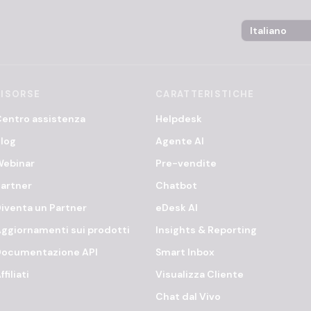
Language Sel
RISORSE
CARATTERISTICHE
entro assistenza
Helpdesk
log
Agente AI
Webinar
Pre-vendite
artner
Chatbot
iventa un Partner
eDesk AI
ggiornamenti sui prodotti
Insights & Reporting
Documentazione API
Smart Inbox
ffiliati
Visualizza Cliente
Chat dal Vivo