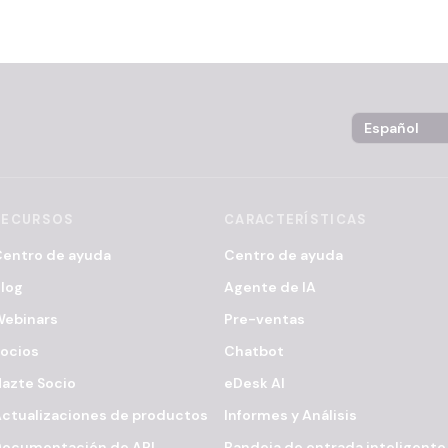
Language Sel
RECURSOS
CARACTERÍSTICAS
entro de ayuda
Centro de ayuda
log
Agente de IA
Webinars
Pre-ventas
ocios
Chatbot
azte Socio
eDesk AI
ctualizaciones de productos
Informes y Análisis
Documentación de API
Bandeja de entrada inteligente