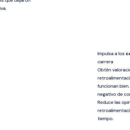
res que dejaron
va.
Impulsa a los
c
carrera
Obtén valoracio
retroalimentac
funcionan bien.
negativo de co
Reduce las opi
retroalimentac
tiempo.