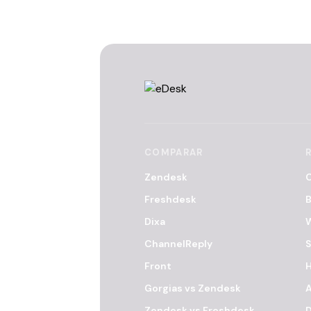
COMPARAR
Zendesk
C
Freshdesk
B
Dixa
ChannelReply
S
Front
H
Gorgias vs Zendesk
A
Zendesk vs Freshdesk