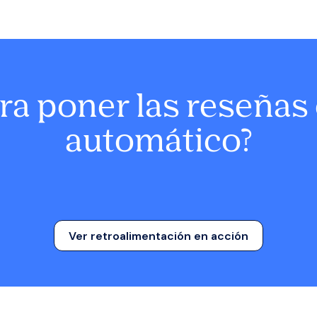
ara poner las reseñas 
automático?
Ver retroalimentación en acción