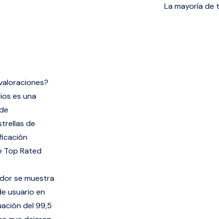
La mayoría de 
valoraciones?
ios es una
 de
strellas de
ficación
de Top Rated
dor se muestra
e usuario en
uación del 99,5