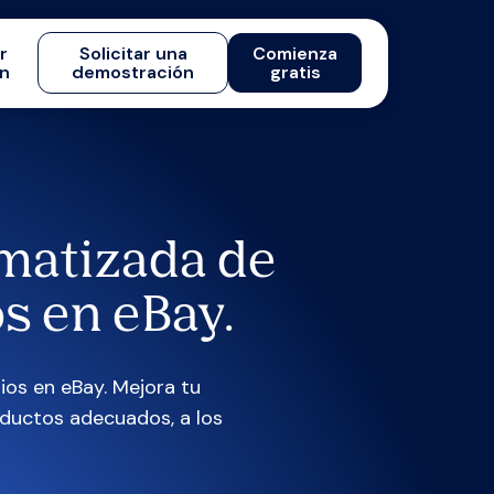
ar
Solicitar una
Comienza
ón
demostración
gratis
omatizada de
s en eBay.
os en eBay. Mejora tu
oductos adecuados, a los