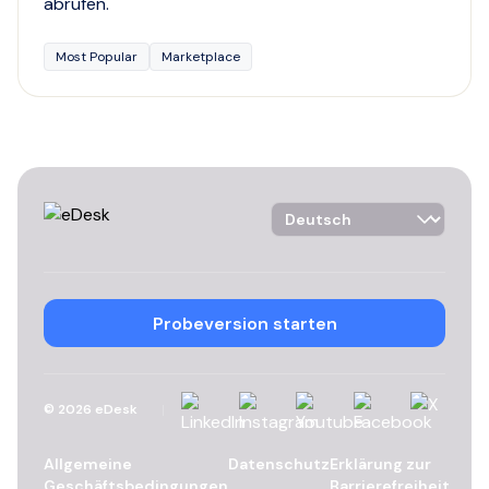
abrufen.
Most Popular
Marketplace
Language Selector
Probeversion starten
LinkedIn
Instagram
YouTube
Facebook
X
©
2026
eDesk
Allgemeine
Datenschutz
Erklärung zur
Geschäftsbedingungen
Barrierefreiheit