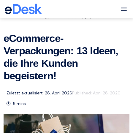
eCommerce Support Central
Tog
Kundenbetreuung
eCommerce-Tipps
Ressourcen
,
,
eCommerce-
Verpackungen: 13 Ideen,
die Ihre Kunden
begeistern!
Zuletzt aktualisiert: 28. April 2026
Published:
April 28, 2020
5
mins