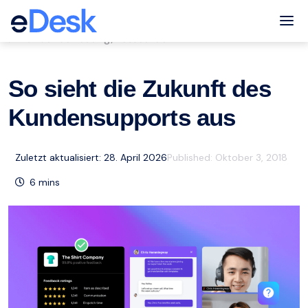
eCommerce Support Central
Tog
Kundenbetreuung
Ressourcen
,
So sieht die Zukunft des
Kundensupports aus
Zuletzt aktualisiert: 28. April 2026
Published:
Oktober 3, 2018
6
mins