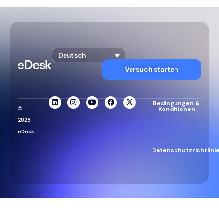
Deutsch
Versuch starten
Bedingungen &
©
Konditionen
2025
|
eDesk
Datenschutzrichtlini