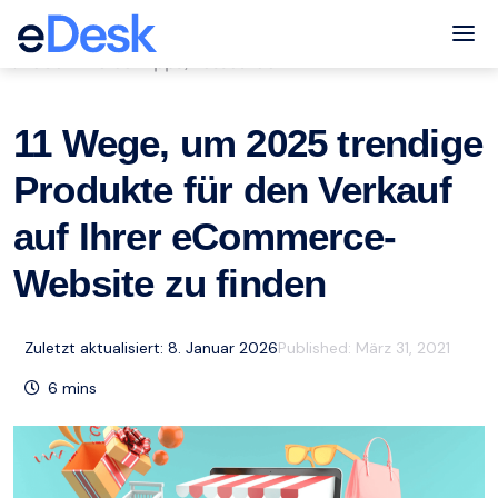
eCommerce Support Central
Tog
eCommerce-Tipps
Ressourcen
,
11 Wege, um 2025 trendige
Produkte für den Verkauf
auf Ihrer eCommerce-
Website zu finden
Zuletzt aktualisiert: 8. Januar 2026
Published:
März 31, 2021
6
mins