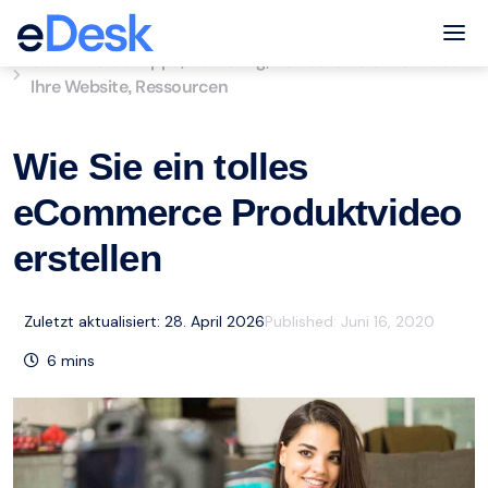
eCommerce Support Central
Tog
eCommerce-Tipps
Marketing
Verkaufen Sie mehr über
,
,
Ihre Website
Ressourcen
,
Wie Sie ein tolles
eCommerce Produktvideo
erstellen
Zuletzt aktualisiert: 28. April 2026
Published:
Juni 16, 2020
6
mins