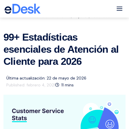
eCommerce Support Central
Tog
Servicio de atención al cliente
Popular
Recursos
,
,
99+ Estadísticas
esenciales de Atención al
Cliente para 2026
Última actualización: 22 de mayo de 2026
Published:
febrero 4, 2021
11
mins