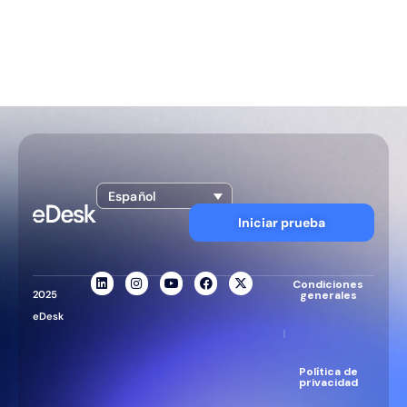
Español
Iniciar prueba
Condiciones
2025
generales
eDesk
|
Política de
privacidad