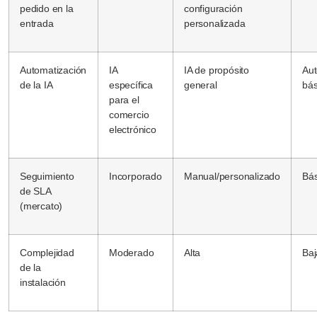
pedido en la
configuración
entrada
personalizada
Automatización
IA
IA de propósito
Aut
de la IA
específica
general
bás
para el
comercio
electrónico
Seguimiento
Incorporado
Manual/personalizado
Bás
de SLA
(mercato)
Complejidad
Moderado
Alta
Baj
de la
instalación