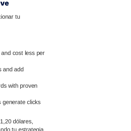
ave
ionar tu
 and cost less per
ts and add
rds with proven
s generate clicks
1,20 dólares,
ndo tu estrategia