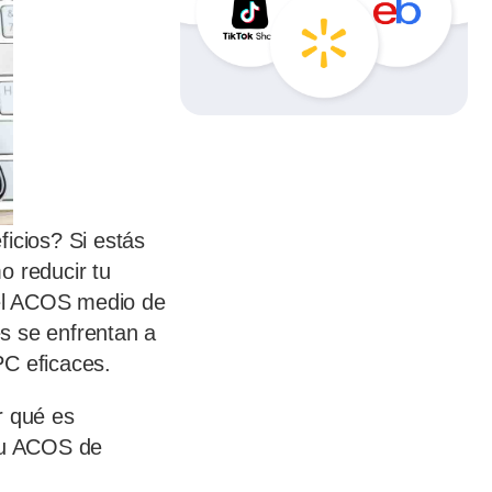
icios? Si estás
o reducir tu
 el ACOS medio de
 se enfrentan a
PC eficaces.
r qué es
 tu ACOS de