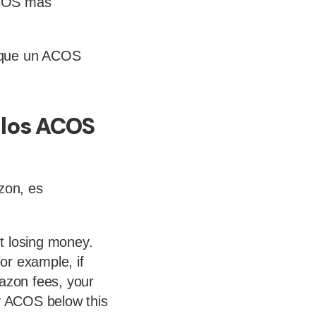
ACOS más
s que un ACOS
 los ACOS
zon, es
t losing money.
For example, if
mazon fees, your
y ACOS below this