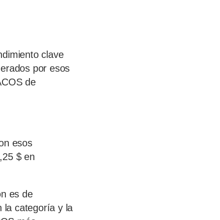
ndimiento clave
nerados por esos
 ACOS de
con esos
,25 $ en
on es de
la categoría y la