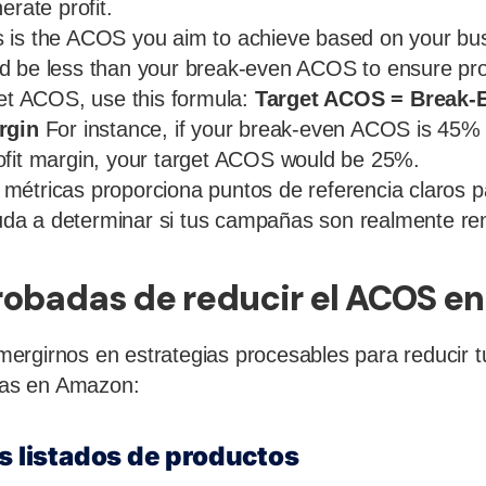
erate profit.
is is the ACOS you aim to achieve based on your bu
 be less than your break-even ACOS to ensure profi
get ACOS, use this formula:
Target ACOS = Break-
rgin
For instance, if your break-even ACOS is 45%
ofit margin, your target ACOS would be 25%.
étricas proporciona puntos de referencia claros pa
ayuda a determinar si tus campañas son realmente re
robadas de reducir el ACOS e
rgirnos en estrategias procesables para reducir t
ntas en Amazon:
us listados de productos