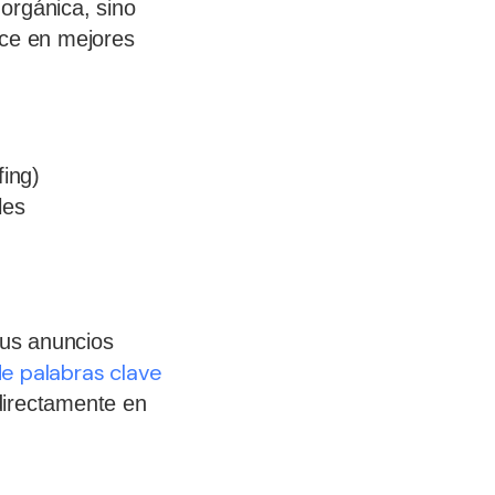
 orgánica, sino
uce en mejores
fing)
les
tus anuncios
e palabras clave
 directamente en