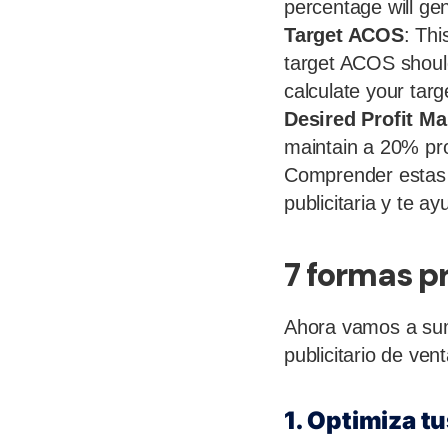
percentage will gen
Target ACOS
: Th
target ACOS should
calculate your tar
Desired Profit Ma
maintain a 20% pr
Comprender estas m
publicitaria y te 
7 formas p
Ahora vamos a sume
publicitario de ve
1. Optimiza t