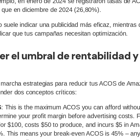
emplo, en enero de 2024 se registraron tasas de 
 que en diciembre de 2024 (26,80%).
suele indicar una publicidad más eficaz, mientra
dicar que tus campañas necesitan optimización.
 el umbral de rentabilidad y
 marcha estrategias para reducir tus ACOS de Ama
der dos conceptos críticos:
S
: This is the maximum ACOS you can afford withou
termine your profit margin before advertising costs. 
 for $100, costs $50 to produce, and incurs $5 in A
45%. This means your break-even ACOS is 45% – an