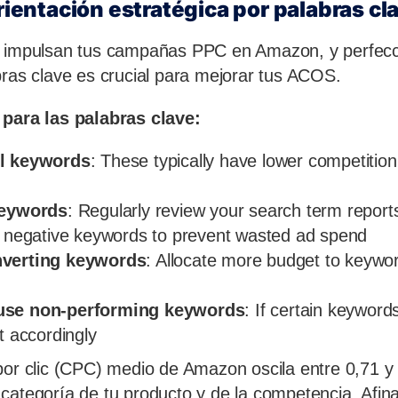
orientación estratégica por palabras cl
e impulsan tus campañas PPC en Amazon, y perfecc
bras clave es crucial para mejorar tus ACOS.
 para las palabras clave:
il keywords
: These typically have lower competition
keywords
: Regularly review your search term repor
s negative keywords to prevent wasted ad spend
nverting keywords
: Allocate more budget to keywo
use non-performing keywords
: If certain keyword
t accordingly
por clic (CPC) medio de Amazon oscila entre 0,71 y 
categoría de tu producto y de la competencia. Afina