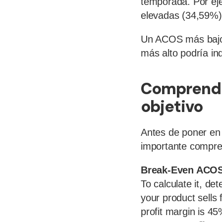
temporada. Por ej
elevadas (34,59%)
Un ACOS más bajo 
más alto podría in
Comprender
objetivo
Antes de poner en
importante compren
Break-Even ACO
To calculate it, de
your product sells
profit margin is 