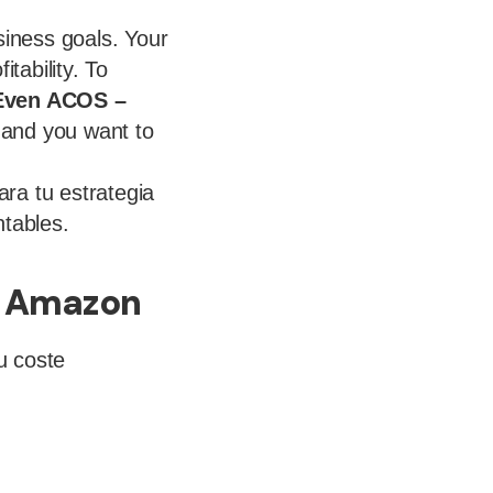
siness goals. Your
tability. To
Even ACOS –
 and you want to
ra tu estrategia
ntables.
n Amazon
u coste