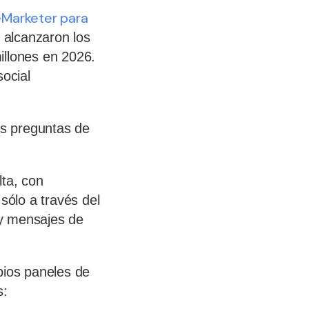
eMarketer para
 alcanzaron los
illones en 2026.
social
as preguntas de
lta, con
ólo a través del
 y mensajes de
pios paneles de
s: