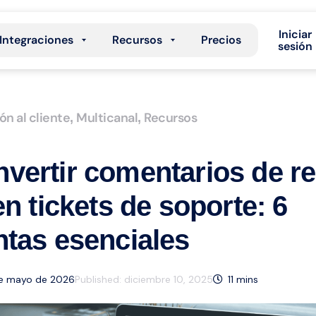
Iniciar
Integraciones
Recursos
Precios
sesión
ón al cliente
Multicanal
Recursos
,
,
vertir comentarios de r
en tickets de soporte: 6
tas esenciales
 de mayo de 2026
Published:
diciembre 10, 2025
11
mins