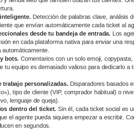
 y tienda web que también utilizan tus clientes. Un
rtura.
nteligente.
Detección de palabras clave, análisis d
cliente que envían automáticamente cada ticket al 
eccionales desde tu bandeja de entrada.
Los agen
sesión en cada plataforma nativa para enviar una res
a automáticamente.
y bots.
Comentarios con un solo emoji, copypasta, 
de tu equipo es demasiado valioso para dedicarlo a t
e trabajo personalizadas.
Disparadores basados en
o»), tipo de cliente (VIP, comprador habitual) o nive
ivo, lenguaje de queja).
os dentro del ticket.
Sin él, cada ticket social es
ue el agente pueda siquiera empezar a escribir. Con
ducen en segundos.