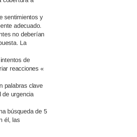
a cobertura a
e sentimientos y
agente adecuado.
tes no deberían
puesta. La
intentos de
riar reacciones «
 palabras clave
l de urgencia
 una búsqueda de 5
 él, las