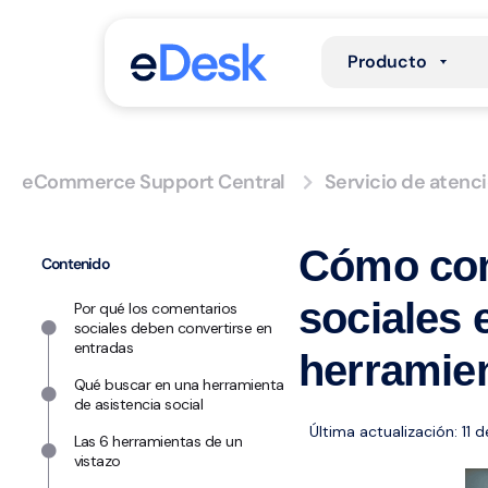
Producto
eCommerce Support Central
Servicio de atenci
Cómo con
Contenido
sociales 
Por qué los comentarios
sociales deben convertirse en
entradas
herramien
Qué buscar en una herramienta
de asistencia social
Última actualización: 11
Las 6 herramientas de un
vistazo