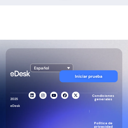
Español
Iniciar prueba
Condiciones
2025
generales
eDesk
|
Política de
privacidad