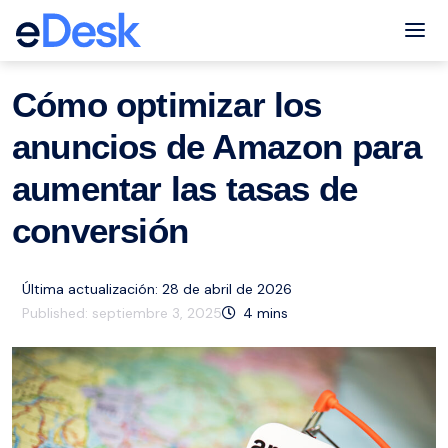
eCommerce Support Central
Amazon
Recursos
,
Tog
Cómo optimizar los
anuncios de Amazon para
aumentar las tasas de
conversión
Última actualización: 28 de abril de 2026
Published:
septiembre 3, 2025
4
mins