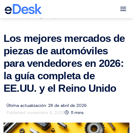
eCommerce Support Central
Tog
Mercado
Autopartes
Recursos
,
,
Los mejores mercados de
piezas de automóviles
para vendedores en 2026:
la guía completa de
EE.UU. y el Reino Unido
Última actualización: 28 de abril de 2026
Published:
noviembre 4, 2025
11
mins