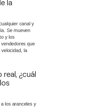
e la
ualquier canal y
día. Se mueven
to y los
s vendedores que
velocidad, la
real, ¿cuál
los
a los aranceles y