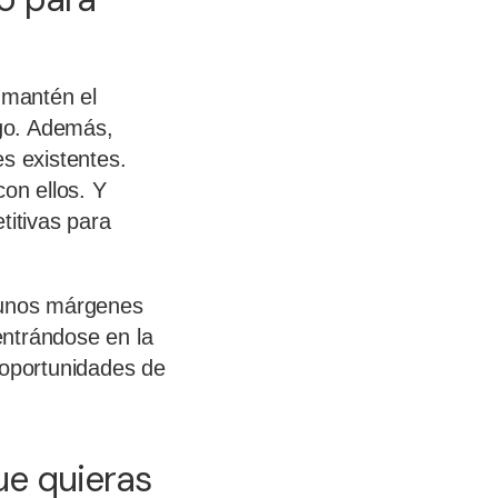
 mantén el
igo. Además,
s existentes.
con ellos. Y
titivas para
y unos márgenes
entrándose en la
 oportunidades de
ue quieras