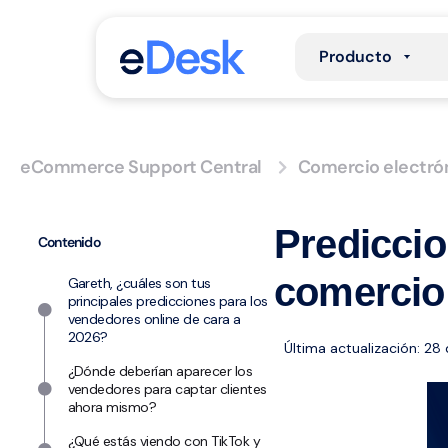
Producto
eCommerce Support Central
Comercio electró
Prediccio
Contenido
comercio 
Gareth, ¿cuáles son tus
principales predicciones para los
vendedores online de cara a
2026?
Última actualización: 28
¿Dónde deberían aparecer los
vendedores para captar clientes
ahora mismo?
¿Qué estás viendo con TikTok y