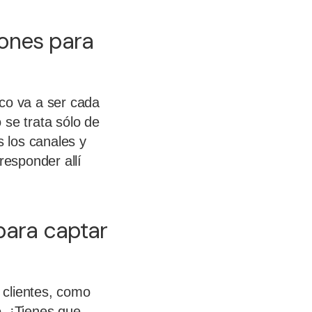
iones para
ico va a ser cada
 se trata sólo de
s los canales y
responder allí
para captar
s clientes, como
o. ¡Tienes que