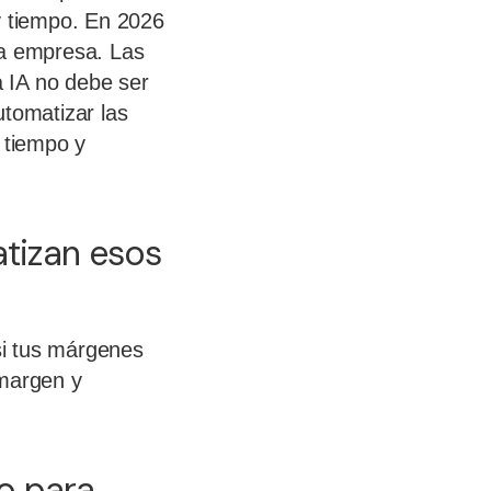
y tiempo. En 2026
la empresa. Las
 IA no debe ser
utomatizar las
 tiempo y
tizan esos
si tus márgenes
 margen y
jo para