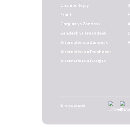
ChannelReply
S
Front
H
Gorgias vs Zendesk
A
Zendesk vs Freshdesk
Alternativas a Zendesk
A
Alternativas a Freshdesk
Alternativas a Gorgias
Linkedin
Inst
©
2026
eDesk