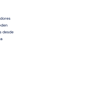
edores
ueden
es desde
ra