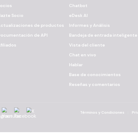
ocios
Chatbot
azte Socio
eDesk AI
ctualizaciones de productos
Informes y Análisis
Documentación de API
Bandeja de entrada inteligente
filiados
Vista del cliente
Chat en vivo
Hablar
Base de conocimientos
Reseñas y comentarios
agram
YouTube
Facebook
X
Términos y Condiciones
Pri