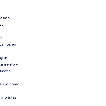
Leeds,
es
el
acamos en
igrar
nzamiento y
ticanal
e lujo como
inoristas.