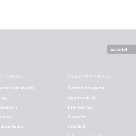
Language Sel
RECURSOS
CARACTERÍSTICAS
entro de ayuda
Centro de ayuda
log
Agente de IA
Webinars
Pre-ventas
ocios
Chatbot
azte Socio
eDesk AI