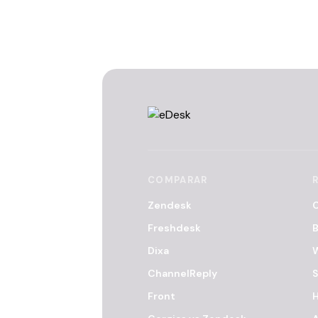
COMPARAR
Zendesk
C
Freshdesk
B
Dixa
ChannelReply
S
Front
H