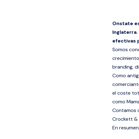
Onstate es
Inglaterra
efectivas 
Somos conoc
crecimiento
branding, d
Como antigu
comerciante
el coste to
como Mama
Contamos co
Crockett & 
En resumen,