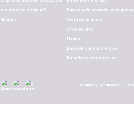
ctualizaciones de productos
Informes y Análisis
Documentación de API
Bandeja de entrada inteligente
filiados
Vista del cliente
Chat en vivo
Hablar
Base de conocimientos
Reseñas y comentarios
agram
YouTube
Facebook
X
Términos y Condiciones
Pri