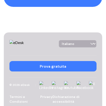
Language Selector
Prova gratuita
Linkedin
Instagram
YouTube
Facebook
X
©
2026
eDesk
Termini e
Privacy
Dichiarazione di
Condizioni
accessibilità