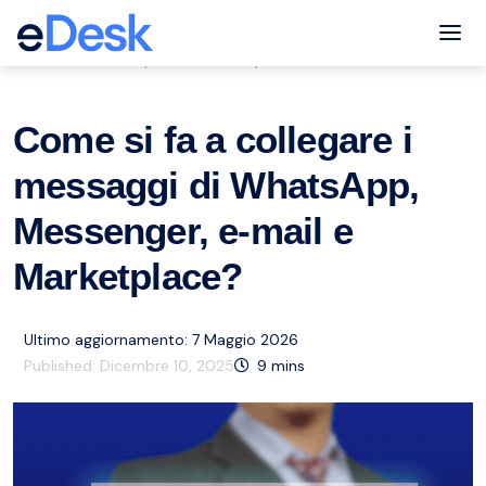
eCommerce Support Central
Tog
Servizio clienti
Multichannel
Risorse
,
,
Come si fa a collegare i
messaggi di WhatsApp,
Messenger, e-mail e
Marketplace?
Ultimo aggiornamento: 7 Maggio 2026
Published:
Dicembre 10, 2025
9
mins