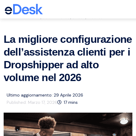
eCommerce Support Central
Servizio clienti
eCommerce
eDesk
Risorse
,
,
,
La migliore configurazione
dell’assistenza clienti per i
Dropshipper ad alto
volume nel 2026
Ultimo aggiornamento: 29 Aprile 2026
Published:
Marzo 17, 2026
17
mins