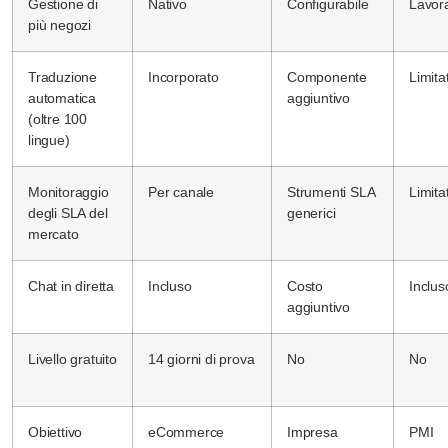
Gestione di
Nativo
Configurabile
Lavora
più negozi
Traduzione
Incorporato
Componente
Limita
automatica
aggiuntivo
(oltre 100
lingue)
Monitoraggio
Per canale
Strumenti SLA
Limita
degli SLA del
generici
mercato
Chat in diretta
Incluso
Costo
Inclus
aggiuntivo
Livello gratuito
14 giorni di prova
No
No
Obiettivo
eCommerce
Impresa
PMI