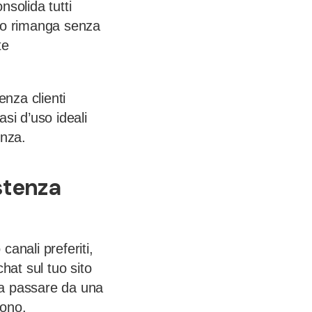
nsolida tutti
gio rimanga senza
te
enza clienti
asi d’uso ideali
enza.
stenza
canali preferiti,
hat sul tuo sito
 a passare da una
tono.