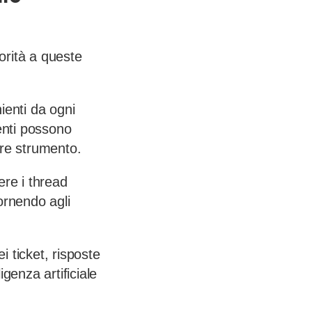
iorità a queste
ienti da ogni
enti possono
are strumento.
re i thread
ornendo agli
i ticket, risposte
genza artificiale