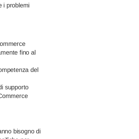
e i problemi
e-commerce
amente fino al
 competenza del
 di supporto
’eCommerce
anno bisogno di