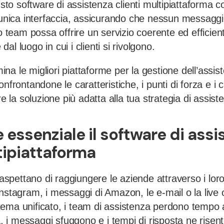
usto software di assistenza clienti multipiattaforma co
n’unica interfaccia, assicurando che nessun messag
uo team possa offrire un servizio coerente ed efficien
l luogo in cui i clienti si rivolgono.
a le migliori piattaforme per la gestione dell’assist
nfrontandone le caratteristiche, i punti di forza e i c
re la soluzione più adatta alla tua strategia di assist
essenziale il software di assi
tipiattaforma
 aspettano di raggiungere le aziende attraverso i loro 
nstagram, i messaggi di Amazon, le e-mail o la live c
ema unificato, i team di assistenza perdono tempo
ra, i messaggi sfuggono e i tempi di risposta ne risen