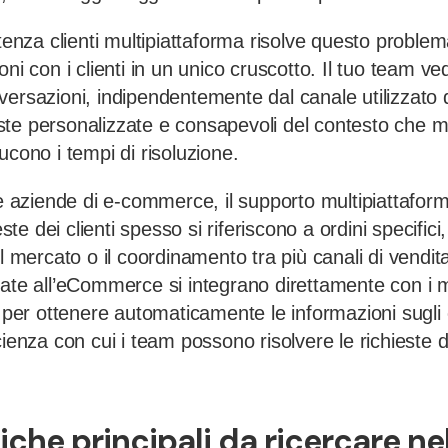
stenza clienti multipiattaforma risolve questo probl
oni con i clienti in un unico cruscotto. Il tuo team ve
ersazioni, indipendentemente dal canale utilizzato d
te personalizzate e consapevoli del contesto che mi
ucono i tempi di risoluzione.
le aziende di e-commerce, il supporto multipiattafor
ieste dei clienti spesso si riferiscono a ordini specifici
el mercato o il coordinamento tra più canali di vendit
cate all’eCommerce si integrano direttamente con i m
a per ottenere automaticamente le informazioni sugli 
cienza con cui i team possono risolvere le richieste di
iche principali da ricercare ne