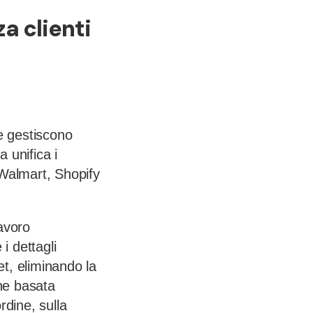
za clienti
e gestiscono
a unifica i
 Walmart, Shopify
avoro
i dettagli
ket, eliminando la
one basata
ordine, sulla