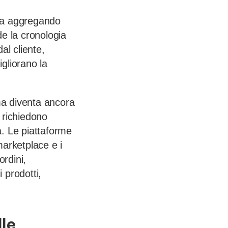
ema aggregando
de la cronologia
al cliente,
gliorano la
ma diventa ancora
, richiedono
a. Le piattaforme
arketplace e i
ordini,
 prodotti,
lle