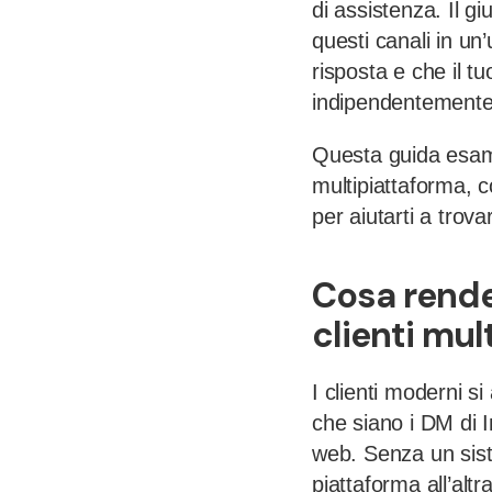
di assistenza. Il gi
questi canali in u
risposta e che il t
indipendentemente da
Questa guida esamin
multipiattaforma, co
per aiutarti a trova
Cosa rende 
clienti mul
I clienti moderni si
che siano i DM di I
web. Senza un sist
piattaforma all’alt