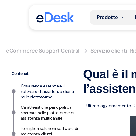
Prodotto
eCommerce Support Central
Servizio clienti
Ri
,
Qual è il 
Contenuti
l’assiste
Cosa rende essenziale il
software di assistenza clienti
multipiattaforma
Ultimo aggiornamento: 2
Caratteristiche principali da
ricercare nelle piattaforme di
assistenza multicanale
Le migliori soluzioni software di
assistenza clienti