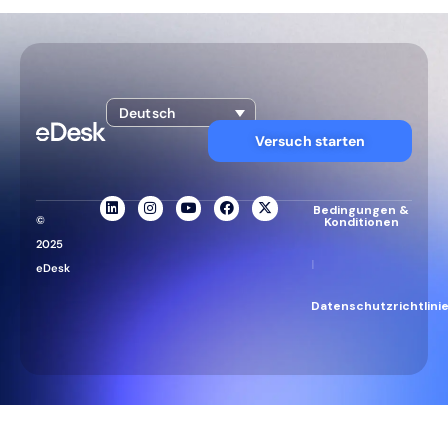
Deutsch
Versuch starten
Bedingungen &
©
Konditionen
2025
|
eDesk
Datenschutzrichtlini