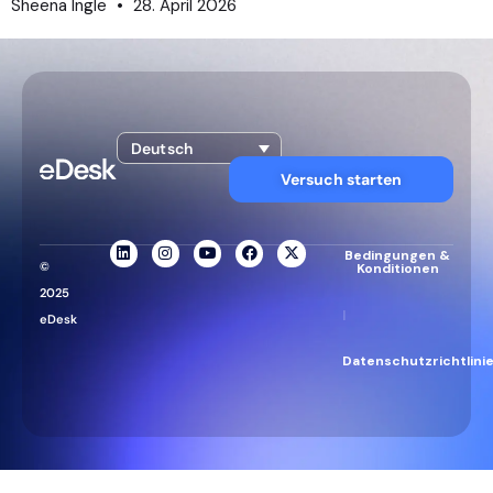
Sheena Ingle
28. April 2026
Deutsch
Versuch starten
Bedingungen &
©
Konditionen
2025
|
eDesk
Datenschutzrichtlini